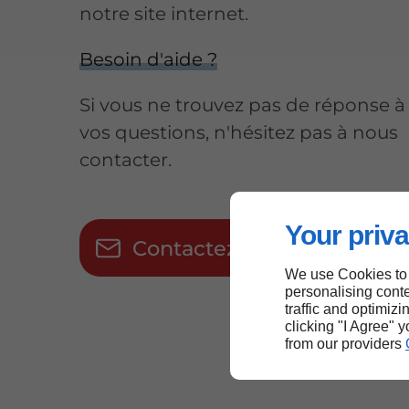
notre site internet.​​
Besoin d'aide ?
Si vous ne trouvez pas de réponse à
vos questions, n'hésitez pas à nous
contacter.
Your priva
Contactez-nous
We use Cookies to
personalising conte
traffic and optimizi
clicking "I Agree" 
from our providers