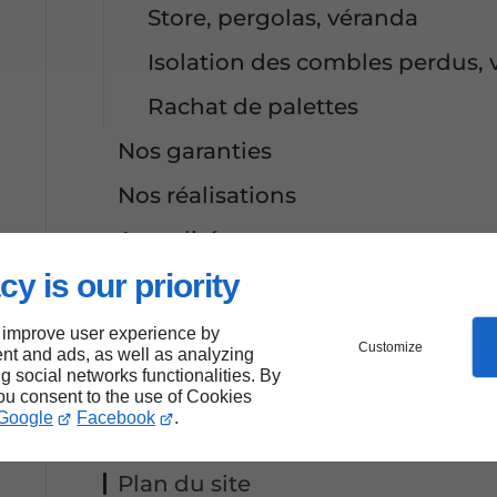
Store, pergolas, véranda
Isolation des combles perdus, 
Rachat de palettes
Nos garanties
Nos réalisations
Actualités
cy is our priority
Nouveauté
Des contenus pensés pour vo
 improve user experience by
Customize
vous guider
nt and ads, as well as analyzing
ng social networks functionalities. By
Contactez-nous
you consent to the use of Cookies
Google
Facebook
.
Mentions légales
Plan du site