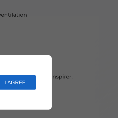
ventilation
us informer, vous inspirer,
I AGREE